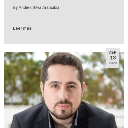
By
Andrés Silva Arancibia
Leer más
ABR
13
2020